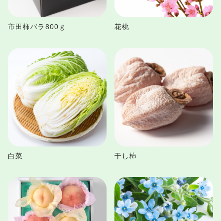
市田柿バラ800ｇ
花桃
白菜
干し柿